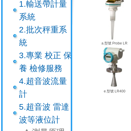
1.輸送帶計量
系統
2.批次秤重系
統
a.型號 Probe LR
3.專業 校正 保
養 檢修服務
4.超音波流量
e.型號 LR400
計
5.超音波 雷達
波等液位計